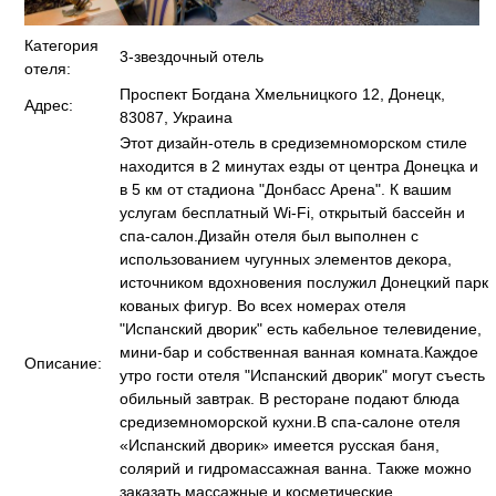
Категория
3-звездочный отель
отеля:
Проспект Богдана Хмельницкого 12, Донецк,
Адрес:
83087, Украина
Этот дизайн-отель в средиземноморском стиле
находится в 2 минутах езды от центра Донецка и
в 5 км от стадиона "Донбасс Арена". К вашим
услугам бесплатный Wi-Fi, открытый бассейн и
спа-салон.Дизайн отеля был выполнен с
использованием чугунных элементов декора,
источником вдохновения послужил Донецкий парк
кованых фигур. Во всех номерах отеля
"Испанский дворик" есть кабельное телевидение,
мини-бар и собственная ванная комната.Каждое
Описание:
утро гости отеля "Испанский дворик" могут съесть
обильный завтрак. В ресторане подают блюда
средиземноморской кухни.В спа-салоне отеля
«Испанский дворик» имеется русская баня,
солярий и гидромассажная ванна. Также можно
заказать массажные и косметические