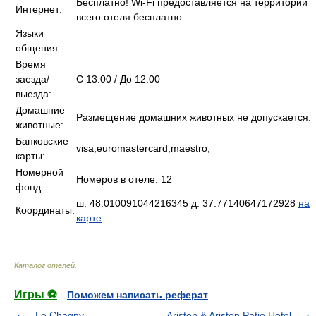
Бесплатно! Wi-Fi предоставляется на территории
Интернет:
всего отеля бесплатно.
Языки
общения:
Время
заезда/
C 13:00 / До 12:00
выезда:
Домашние
Размещение домашних животных не допускается.
животные:
Банковские
visa,euromastercard,maestro,
карты:
Номерной
Номеров в отеле: 12
фонд:
ш. 48.010091044216345 д. 37.77140647172928
на
Координаты:
карте
Каталог отелей
.
Игры ⚽
Поможем написать реферат
Le Chagny
Ariston & Ariston Patio Hotel