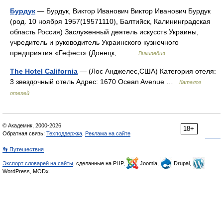
Бурдук
— Бурдук, Виктор Иванович Виктор Иванович Бурдук
(род. 10 ноября 1957(19571110), Балтийск, Калининградская
область Россия) Заслуженный деятель искусств Украины,
учредитель и руководитель Украинского кузнечного
предприятия «Гефест» (Донецк,… …
Википедия
The Hotel California
— (Лос Анджелес,США) Категория отеля:
3 звездочный отель Адрес: 1670 Ocean Avenue …
Каталог
отелей
© Академик, 2000-2026
18+
Обратная связь:
Техподдержка
,
Реклама на сайте
👣 Путешествия
Экспорт словарей на сайты
, сделанные на PHP,
Joomla,
Drupal,
WordPress, MODx.